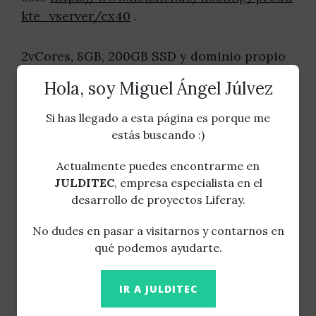
kte_vserver/cx40
.
2vCores, 8GB, 200GB SSD y dominio propio
sale por unos 25€ al mes, que está muy
Hola, soy Miguel Ángel Júlvez
bien.
Si has llegado a esta página es porque me
Tengo alojados en ese vServer este portalito
estás buscando :)
y unos cuantos mas entornos javaee (los
Actualmente puedes encontrarme en
típicos de 'integración') para probar los
JULDITEC
, empresa especialista en el
trabajos con mis clientes y la verdad es que
desarrollo de proyectos Liferay.
va muy bien.
No dudes en pasar a visitarnos y contarnos en
qué podemos ayudarte.
Lo recomiendo.
IR A JULDITEC
ACTUALIZACIÓN