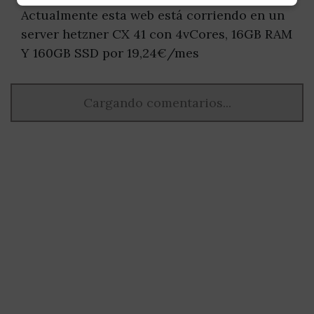
Actualmente esta web está corriendo en un
server hetzner CX 41 con 4vCores, 16GB RAM
Y 160GB SSD por 19,24€/mes
Cargando comentarios...