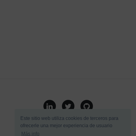
Mapa web
Política de cookies
Este sitio web utiliza cookies de terceros para
ofrecerle una mejor experiencia de usuario
Copyright © Miguel Ángel Júlvez - 2026
Más info