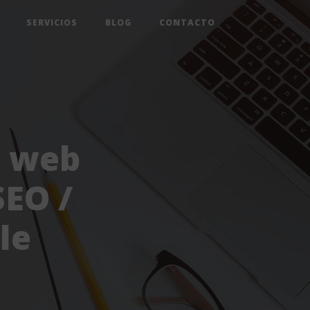
SERVICIOS
BLOG
CONTACTO
o web
SEO /
le