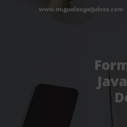
www.miguelangeljulvez.com
Form
Java
D