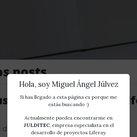
os posts
Hola, soy Miguel Ángel Júlvez
sar reCAPTCHAv3 en Lif
Si has llegado a esta página es porque me
estás buscando :)
Actualmente puedes encontrarme en
JULDITEC
, empresa especialista en el
 de ejemplo en GitHub
desarrollo de proyectos Liferay.