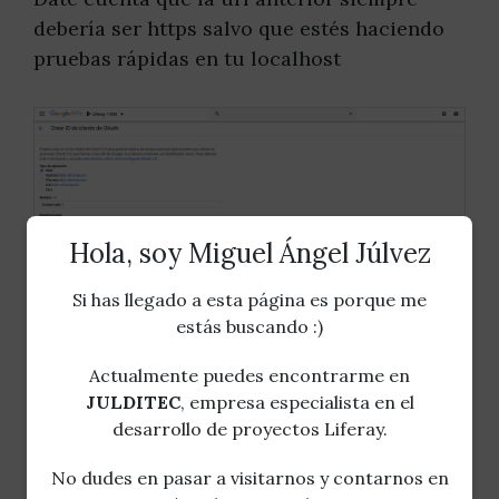
debería ser https salvo que estés haciendo
pruebas rápidas en tu localhost
Hola, soy Miguel Ángel Júlvez
Si has llegado a esta página es porque me
estás buscando :)
Actualmente puedes encontrarme en
JULDITEC
, empresa especialista en el
desarrollo de proyectos Liferay.
No dudes en pasar a visitarnos y contarnos en
Y finalmente, obtendrás los datos que