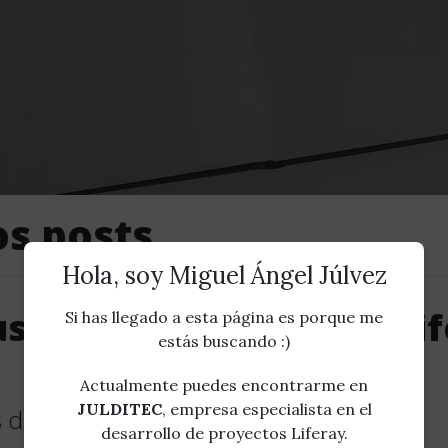
os posts
Hola, soy Miguel Ángel Júlvez
sar reCAPTCHAv3 en Lif
Si has llegado a esta página es porque me
estás buscando :)
Actualmente puedes encontrarme en
JULDITEC
, empresa especialista en el
 de ejemplo en GitHub
desarrollo de proyectos Liferay.