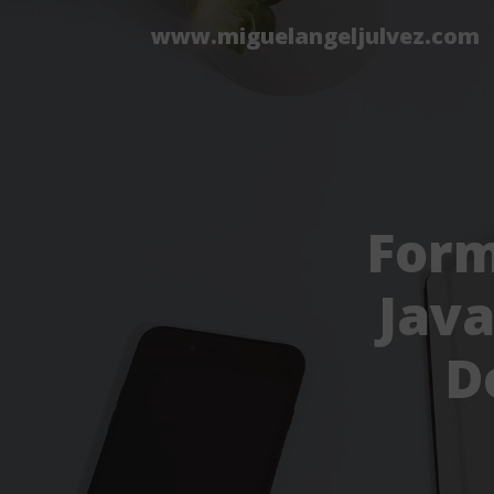
www.miguelangeljulvez.com
Form
Java
D