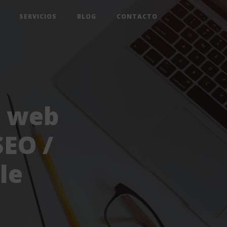
SERVICIOS
BLOG
CONTACTO
o web
SEO /
le