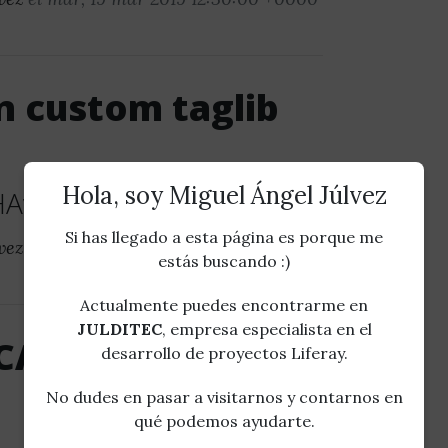
n custom taglib
Hola, soy Miguel Ángel Júlvez
HAv3
Si has llegado a esta página es porque me
vez
el vie, 02 nov 2018 09:59:00 +0000
estás buscando :)
Actualmente puedes encontrarme en
JULDITEC
, empresa especialista en el
eCAPTCHAv3 en
desarrollo de proyectos Liferay.
No dudes en pasar a visitarnos y contarnos en
qué podemos ayudarte.