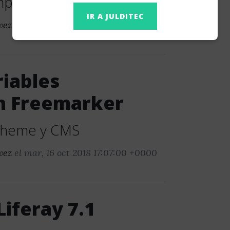
mplo en GitHub
IR A JULDITEC
vez
el jue, 01 nov 2018 19:55:00 +0000
riables
en Freemarker
 theme y CMS
vez
el mar, 16 oct 2018 17:07:00 +0000
Liferay 7.1