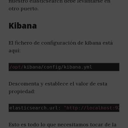
nuestro elasticsearch debe levantarse en
otro puerto.
Kibana
El fichero de configuración de kibana está
aquí:
/opt/
kibana
/
config
/
kibana
.
yml
Descomenta y establece el valor de esta
propiedad:
elasticsearch
.
url
:
"
http://localhost:9201
Esto es todo lo que necesitamos tocar de la