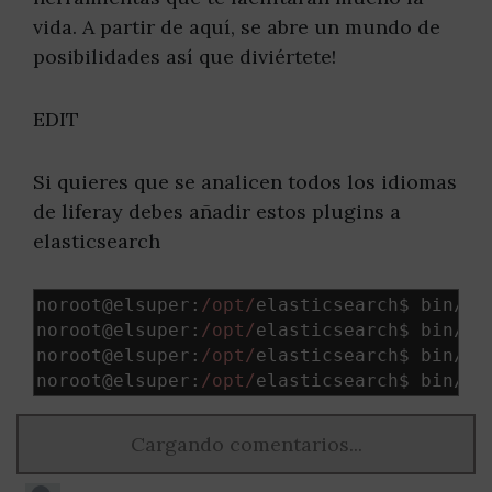
vida. A partir de aquí, se abre un mundo de
posibilidades así que diviértete!
EDIT
Si quieres que se analicen todos los idiomas
de liferay debes añadir estos plugins a
elasticsearch
noroot@elsuper
:
/opt/
elasticsearch$ bin
/
pl
noroot@elsuper
:
/opt/
elasticsearch$ bin
/
pl
noroot@elsuper
:
/opt/
elasticsearch$ bin
/
pl
noroot@elsuper
:
/opt/
elasticsearch$ bin
/
pl
Cargando comentarios...