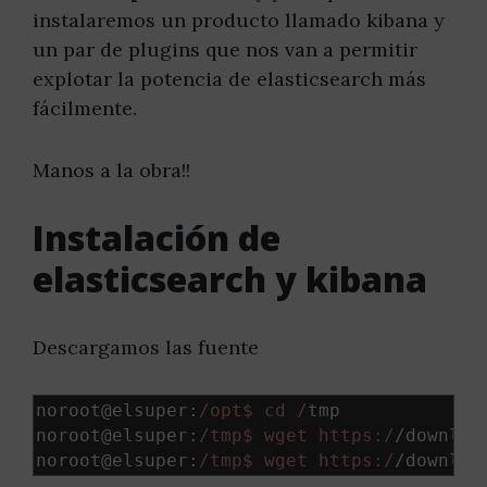
instalaremos un producto llamado kibana y
un par de plugins que nos van a permitir
explotar la potencia de elasticsearch más
fácilmente.
Manos a la obra!!
Instalación de
elasticsearch y kibana
Descargamos las fuente
noroot@elsuper
:
/opt$ cd /
tmp

noroot@elsuper
:
/tmp$ wget https:/
/
downloa
noroot@elsuper
:
/tmp$ wget 
https:/
/
downloa