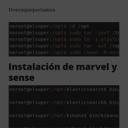
Desempaquetamos
noroot@elsuper
:
/opt$ cd /
opt

noroot@elsuper
:
/opt$ sudo tar -zxvf /
tmp
/
noroot@elsuper
:
/opt$ sudo ln -s elasticse
noroot@elsuper
:
/opt$ sudo tar -xvf /
tmp
/
k
noroot@elsuper
:
/opt$ sudo chown -R noroot
Instalación de marvel y
sense
noroot@elsuper
:
/opt/
elasticsearch$ bin
/
pl
noroot@elsuper
:
/opt/
elasticsearch$ bin
/
pl
noroot@elsuper
:
/opt/
kibana$ bin
/
kibana pl