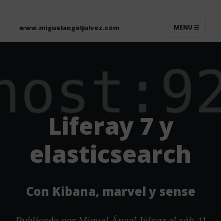
www.miguelangeljulvez.com
MENU
Liferay 7 y
elasticsearch
Con Kibana, marvel y sense
Publicado por
Miguel Ángel Júlvez
el sáb, 11