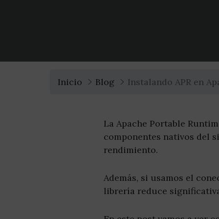
Inicio
Blog
Instalando APR en A
La Apache Portable Runtime
componentes nativos del s
rendimiento.
Además, si usamos el conec
librería reduce significat
En este post vamos a ver c