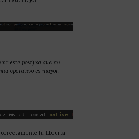
ibir este post) ya que mi
tema operativo es mayor,
gz 
&&
 cd tomcat
-
native
-
1.1
.
34
-
src
/
jni
/
native
orrectamente la librería