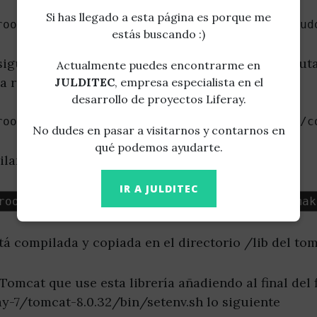
Si has llegado a esta página es porque me
root/tomcat-native-1.1.34-src/jni/native$ sud
estás buscando :)
 siguiente comando (en --with-java-home pon la rut
Actualmente puedes encontrarme en
la ruta de tu servidor de aplicaciones)
JULDITEC
, empresa especialista en el
desarrollo de proyectos Liferay.
root/tomcat-native-1.1.34-src/jni/native$ ./c
No dudes en pasar a visitarnos y contarnos en
qué podemos ayudarte.
ilamos e instalamos
IR A JULDITEC
root
/
tomcat
-
native
-
1.1
.
34
-
src
/
jni
/
native
$ mak
stá compilada y copiada en el directorio /lib del to
Tomcat que use esta librería añadiendo al final del 
ay-7/tomcat-8.0.32/bin/setenv.sh lo siguiente