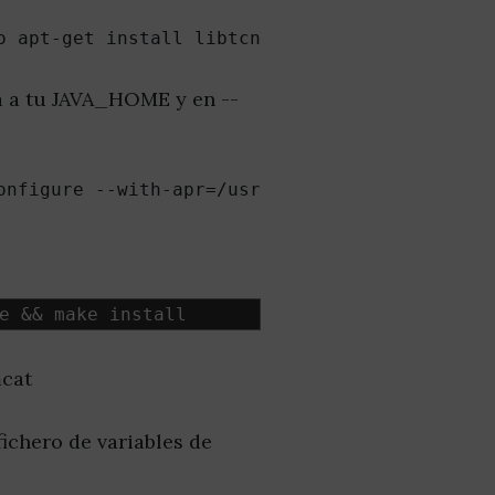
o apt-get install libtcnative-1 libapr1-dev l
a a tu JAVA_HOME y en --
onfigure --with-apr=/usr/bin/apr-1-config --w
e 
&&
 make install
mcat
fichero de variables de