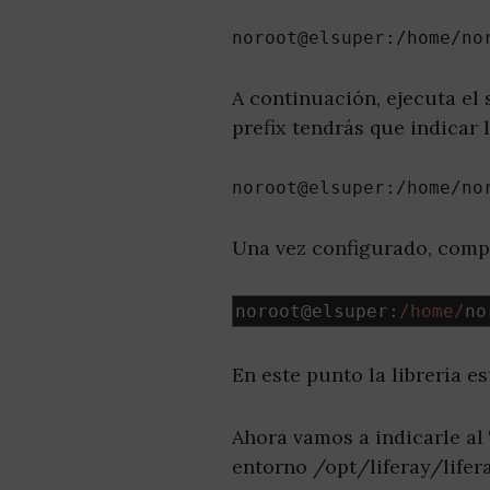
noroot@elsuper:/home/no
A continuación, ejecuta el
prefix tendrás que indicar 
noroot@elsuper:/home/no
Una vez configurado, comp
noroot@elsuper
:
/home/
no
En este punto la librería e
Ahora vamos a indicarle al 
entorno /opt/liferay/lifer