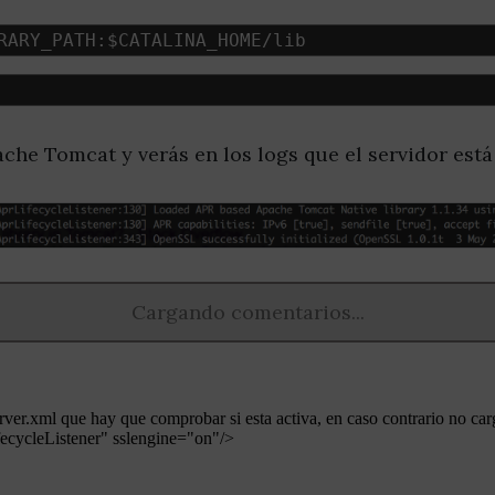
RARY_PATH
:
$CATALINA_HOME
/
lib 
ache Tomcat y verás en los logs que el servidor está 
Cargando comentarios...