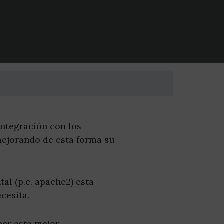
integración con los
ejorando de esta forma su
al (p.e. apache2) esta
cesita.
ner este mejor