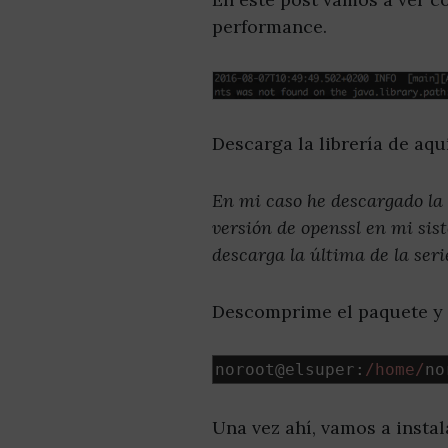
performance.
Descarga la librería de aq
En mi caso he descargado la ú
versión de openssl en mi sist
descarga la última de la serie
Descomprime el paquete y p
noroot@elsuper
:
/home/
no
Una vez ahí, vamos a insta