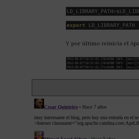
LD_LIBRARY_PATH
=
$LD_LIB
export
 LD_LIBRARY_PATH
Y por último reinicia el Ap