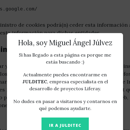
s.google.com/
inistro de cookies podrá(n) ceder esta información 
 esta información para dichas entidades.
Hola, soy Miguel Ángel Júlvez
liminar cookies
Si has llegado a esta página es porque me
estás buscando :)
ar y eliminar las cookies —total o parcialmente— in
os que se encuentran, por ejemplo, Chrome, Firefox, 
Actualmente puedes encontrarme en
ar las cookies pueden diferir de un navegador de In
JULDITEC
, empresa especialista en el
desarrollo de proyectos Liferay.
s facilitadas por el propio navegador de Internet q
o parcialmente— podrá seguir usando el Sitio Web, s
No dudes en pasar a visitarnos y contarnos en
iones del mismo.
qué podemos ayudarte.
IR A JULDITEC