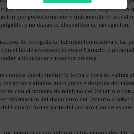
icar la utilización de cookies. Las cookies son pe
o por cada Usuario —en los distintos dispositivos 
mación que posteriormente y únicamente el servidor
amigable, y no dañan el dispositivo de navegación.
áticos de recogida de información relativa a las p
 con el fin de reconocerlo como Usuario, y personali
udar a identificar y resolver errores.
s cookies puede incluir la fecha y hora de visitas al
y los sitios visitados justo antes y después del mi
arse con el número de teléfono del Usuario o con 
er información del disco duro del Usuario o robar 
 del Usuario forme parte del archivo Cookie es que
a una persona se consideran datos personales. Por t