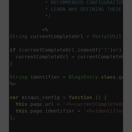
            * RECOMMENDED CONFIGURATION V
            * LEARN WHY DEFINING THESE VA
            */
<%
String
 currentCompleteUrl 
=
PortalUtil
.
ge
if
(
currentCompleteUrl
.
indexOf
(
"?"
)>
0
)
{
  currentCompleteUrl 
=
 currentCompleteUrl
}
String
 identifier 
=
BlogsEntry
.
class
.
getN
%>
var
 disqus_config 
=
function
()
{
this
.
page
.
url 
=
'<%=currentCompleteUrl%
this
.
page
.
identifier 
=
'<%=identifier%>
};