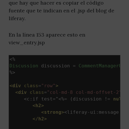
que hay que hacer es copiar el código
fuente que te indican en el .jsp del blog de
liferay.
En la línea 153 aparece esto en
view_entry.jsp
<%
Discussion
 discussion 
=
CommentManagerUti
%>

<div
class
=
"row"
>
<div
class
=
"col-md-8 col-md-offset-2"
>
     <c:if test="
<%=
(
discussion 
!=
null
)
<h2>
<strong>
<liferay-ui:message ar
</h2>