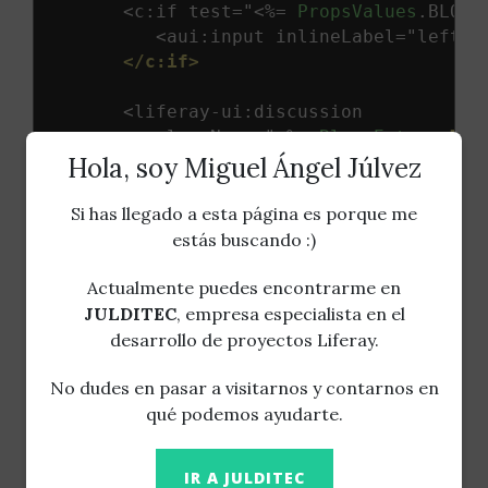
        <c:if test="
<%=
PropsValues
.
BLOGS
           <aui:input inlineLabel="left" 
</c:if>
        <liferay-ui:discussion

           className="
<%=
BlogsEntry
.
clas
Hola, soy Miguel Ángel Júlvez
           classPK="
<%=
 entry
.
getEntryId
(
           formName="fm2"

           ratingsEnabled="
<%=
 blogsPortl
Si has llegado a esta página es porque me
           redirect="
<%=
 currentURL %>"

estás buscando :)
           userId="
<%=
 entry
.
getUserId
()
 
Actualmente puedes encontrarme en
        />

</c:if>
JULDITEC
, empresa especialista en el
</div>
desarrollo de proyectos Liferay.
</div>
No dudes en pasar a visitarnos y contarnos en
qué podemos ayudarte.
IR A JULDITEC
Modifícalo para que quede así (en realidad