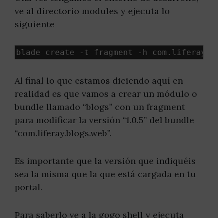
ve al directorio modules y ejecuta lo
siguiente
blade create 
-
t fragment 
-
h com
.
liferay
.
b
Al final lo que estamos diciendo aquí en
realidad es que vamos a crear un módulo o
bundle llamado “blogs” con un fragment
para modificar la versión “1.0.5” del bundle
“com.liferay.blogs.web”.
Es importante que la versión que indiquéis
sea la misma que la que está cargada en tu
portal.
Para saberlo ve a la gogo shell y ejecuta