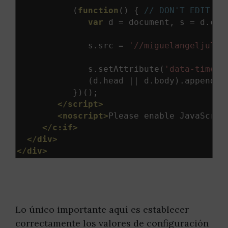
(
function
()
{
// DON'T EDIT BE
var
 d 
=
 document
,
 s 
=
 d
.
cre
              s
.
src 
=
'//miguelangeljulve
              s
.
setAttribute
(
'data-timest
(
d
.
head 
||
 d
.
body
).
appendCh
})();
</script>
<noscript>
Please enable JavaScrip
</c:if>
</div>
</div>
Lo único importante aquí es establecer
correctamente los valores de configuración