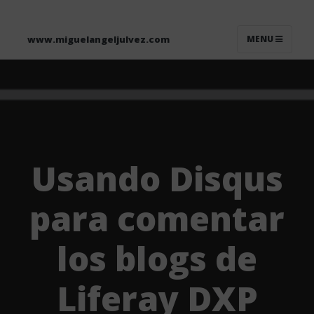
www.miguelangeljulvez.com
MENU
Usando Disqus
para comentar
los blogs de
Liferay DXP