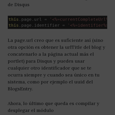
de Disqus
this
.
page
.
url 
=
'<%=currentCompleteUrl%>'
this
.
page
.
identifier 
=
'<%=identifier%>'
;
La page.url creo que es suficiente así (sino
otra opción es obtener la urlTitle del blog y
concatenarlo a la página actual más el
portlet) para Disqus y puedes usar
cualquier otro identificador que se te
ocurra siempre y cuando sea único en tu
sistema, como por ejemplo el uuid del
BlogsEntry.
Ahora, lo último que queda es compilar y
desplegar el módulo