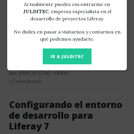
Actualmente puedes encontrarme en
JULDITEC
, empresa especialista en el
Usando Disqus para
desarrollo de proyectos Liferay.
comentar los blogs de
No dudes en pasar a visitarnos y contarnos en
Liferay DXP
qué podemos ayudarte.
Con un fragment (PKA hook)
IR A JULDITEC
Publicado por
Miguel Ángel Júlvez
el sáb, 23
abr 2016 21:35:00 +0000
1 Comentario
Configurando el entorno
de desarrollo para
Liferay 7