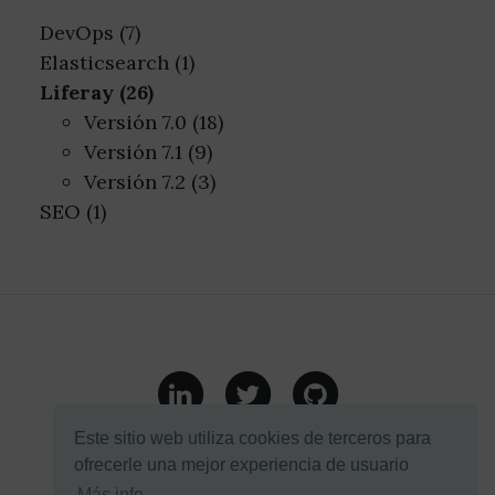
DevOps (7)
Elasticsearch (1)
Liferay (26)
Versión 7.0 (18)
Versión 7.1 (9)
Versión 7.2 (3)
SEO (1)
Mapa web
Política de cookies
Este sitio web utiliza cookies de terceros para
ofrecerle una mejor experiencia de usuario
Más info