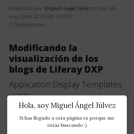
Publicado por
Miguel Ángel Júlvez
el jue, 05
may 2016 21:30:00 +0000
2 Comentarios
Modificando la
visualización de los
blogs de Liferay DXP
Application Display Templates
(ADT)
Hola, soy Miguel Ángel Júlvez
Publicado por
Miguel Ángel Júlvez
el mar, 03
may 2016 21:32:00 +0000
Si has llegado a esta página es porque me
estás buscando :)
6 Comentarios